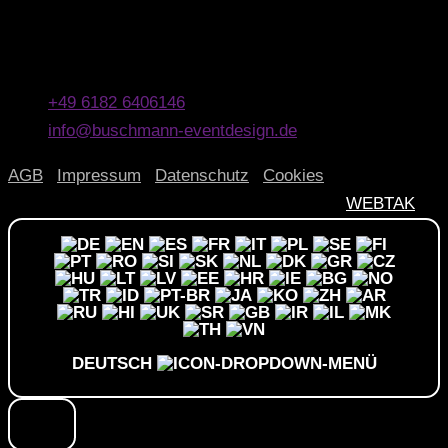
Buschmann Event GmbH
Dammstraße 6
63500 Seligenstadt
+49 6182 6406146
info@buschmann-eventdesign.de
AGB
|
Impressum
|
Datenschutz
|
Cookies
© 2026 Buschmann Eventdesign | Design by
WEBTAK
DEUTSCH