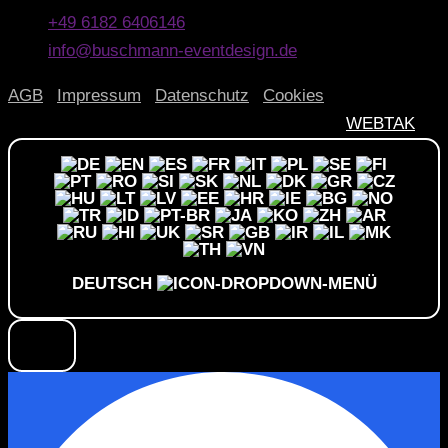
+49 6182 6406146
info@buschmann-eventdesign.de
AGB
|
Impressum
|
Datenschutz
|
Cookies
© 2026 Buschmann Eventdesign | Design by
WEBTAK
DEUTSCH