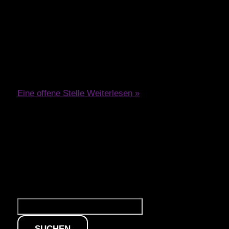
Lorem ipsum dolor sit amet, consetetur sadipscing
elitr, sed diam nonumy eirmod tempor invidunt ut
labore et dolore magna aliquyam erat, sed diam
voluptua.
Eine offene Stelle
Weiterlesen »
Suchen
SUCHEN