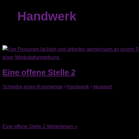
Handwerk
Eine offene Stelle 2
Schreibe einen Kommentar
/
Handwerk
/
mluppert
Lorem ipsum dolor sit amet, consetetur sadipscing elitr, sed d
magna aliquyam erat, sed diam voluptua.
Eine offene Stelle 2
Weiterlesen »