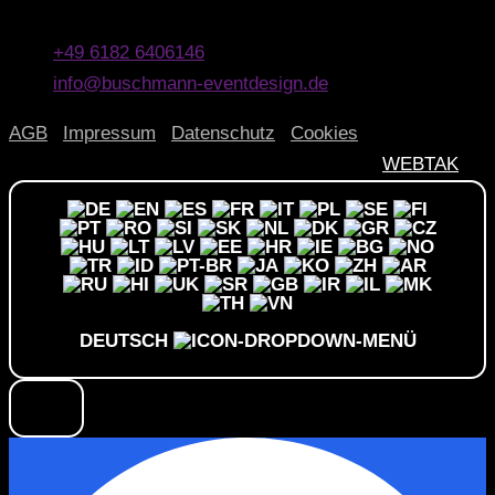
63500 Seligenstadt
+49 6182 6406146
info@buschmann-eventdesign.de
AGB
|
Impressum
|
Datenschutz
|
Cookies
© 2026 Buschmann Eventdesign | Design by
WEBTAK
DEUTSCH