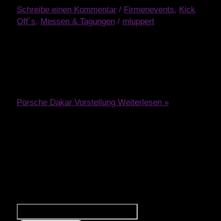
Schreibe einen Kommentar
/
Firmenevents
,
Kick
Off´s
,
Messen & Tagungen
/
mluppert
Porsche-Event der Extraklasse: 10 LKWs voller
Equipment und eine umgestaltete Reithalle für 500
begeisterte Gäste!
Porsche Dakar Vorstellung
Weiterlesen »
Suchen